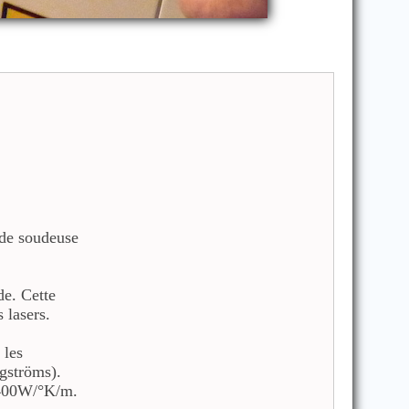
 de soudeuse
de. Cette
 lasers.
 les
ngströms).
e 400W/°K/m.