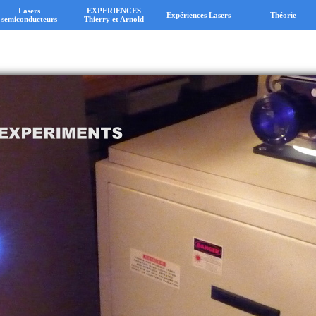
Lasers
EXPERIENCES
Expériences Lasers
Théorie
semiconducteurs
Thierry et Arnold