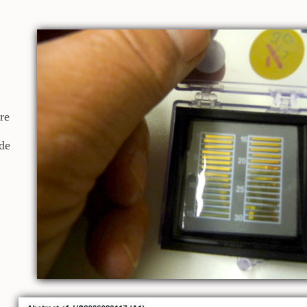
re
 de