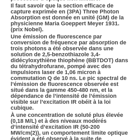
Il faut savoir que la section efficace de
capture exprimée en (3PA) Three Photon
Absorption est donnée en unité (GM) de la
physicienne Maria Goeppert Meyer 1931.
(prix Nobel).
Une émission de fluorescence par
conversion de fréquence par absorption de
trois photons a été observée dans une
solution de 2,5-benzothiazole 3,4-
didécyloxythiène thiophène (BBTDOT) dans
du tétrahydrofurane, pompé avec des
impulsions laser de 1,06 micron à
commutation Q de 10 ns. Le pic spectral de
l’émission de fluorescence observée est
situé dans la gamme 450-480 nm, et la
dépendance de l’intensité de l’émission
visible sur l’excitation IR obéit à la loi
cubique.
À une concentration de soluté plus élevée
(0,18 M/L) et à des niveaux modérés
d’intensité d’excitation IR (50-200
MW/cm(2)), un comportement limite optique
évident a été observé à la suite de