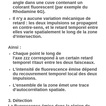
angle
dans une
cuve contenant un
colorant fluorescent
(par exemple du
Rhodamine 6G).
Il n’y a
aucune variation mécanique de
retard
: les deux impulsions se propagent
en
contre-sens
, et le retard temporel entre
elles varie
spatialement le long de la zone
d’intersection
.
Ainsi :
Chaque point le long de
l’axe
zz
z
correspond à un certain
retard
temporel
τ\tau
τ
entre les deux faisceaux.
L’intensité de fluorescence émise dépend
du
recouvrement temporel local
des deux
impulsions.
L’ensemble de la zone émet une
trace
d’autocorrélation spatiale
.
3. Détection