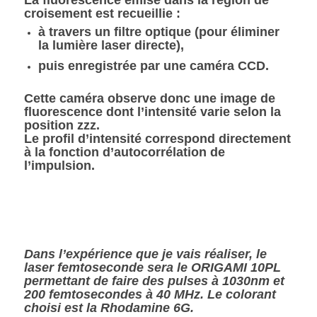
La fluorescence émise dans la région de
croisement est recueillie :
à travers un
filtre optique
(pour éliminer
la lumière laser directe),
puis enregistrée par une
caméra CCD
.
Cette caméra observe donc une
image de
fluorescence
dont l’intensité varie selon la
position
zz
z
.
Le profil d’intensité correspond directement
à la
fonction d’autocorrélation de
l’impulsion
.
Dans l’expérience que je vais réaliser, le
laser femtoseconde sera le ORIGAMI 10PL
permettant de faire des pulses à 1030nm et
200 femtosecondes à 40 MHz. Le colorant
choisi est la Rhodamine 6G.