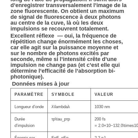
d’enregistrer transversalement l’image de la
zone fluorescente. On obtient un maximum
de signal de fluorescence à deux photons
au centre de la cuve, là où les deux
impulsions se recouvrent totalement.
Excellent réflexe — oui,
la fréquence de
répétition change énormément les choses
,
car elle agit sur la
puissance moyenne
et
sur le
nombre de photons excités par
seconde
, même si
l’intensité crête d’une
impulsion ne change pas
(et c’est elle qui
détermine l’efficacité de l’absorption bi-
photonique).
Données mises à jour
PARAMÈTRE
SYMBOLE
VALEUR
Longueur d’onde
λ\lambda
λ
1030 nm
Durée
τp\tau_p
τ
p
200 fs
d’impulsion
=
2.0×10−132.0\times10
Énergie par
EpE_p
E
p
2.2 nJ