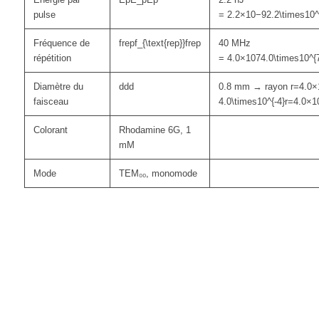
pulse
=
2.2×10−92.2\times10^
Fréquence de
frepf_{\text{rep}}
f
rep
40 MHz
répétition
=
4.0×1074.0\times10^{
Diamètre du
dd
d
0.8 mm → rayon
r=4.0×
faisceau
4.0\times10^{-4}
r
=
4.0
×
1
Colorant
Rhodamine 6G, 1
mM
Mode
TEM₀₀, monomode