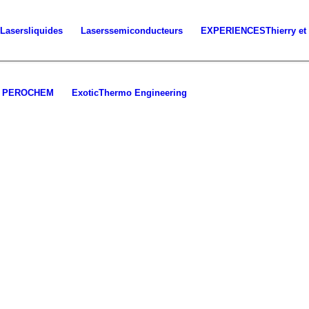
Lasers
liquides
Lasers
semiconducteurs
EXPERIENCES
Thierry et
PEROCHEM
Exotic
Thermo Engineering