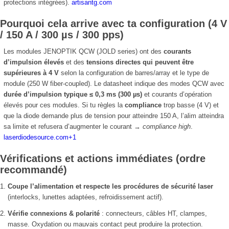
protections intégrées).
artisantg.com
Pourquoi cela arrive avec ta configuration (4 V
/ 150 A / 300 µs / 300 pps)
Les modules JENOPTIK QCW (JOLD series) ont des
courants
d’impulsion élevés
et des
tensions directes qui peuvent être
supérieures à 4 V
selon la configuration de barres/array et le type de
module (250 W fiber-coupled). Le datasheet indique des modes QCW avec
durée d’impulsion typique ≤ 0,3 ms (300 µs)
et courants d’opération
élevés pour ces modules. Si tu règles la
compliance
trop basse (4 V) et
que la diode demande plus de tension pour atteindre 150 A, l’alim atteindra
sa limite et refusera d’augmenter le courant →
compliance high
.
laserdiodesource.com
+1
Vérifications et actions immédiates (ordre
recommandé)
Coupe l’alimentation et respecte les procédures de sécurité laser
(interlocks, lunettes adaptées, refroidissement actif).
Vérifie connexions & polarité
: connecteurs, câbles HT, clampes,
masse. Oxydation ou mauvais contact peut produire la protection.