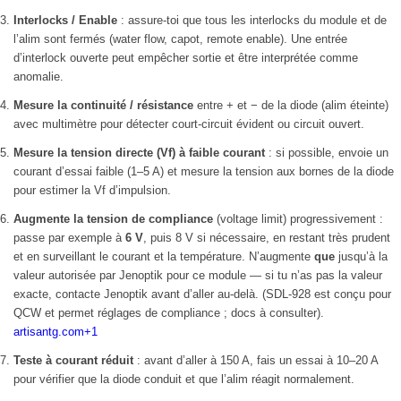
Interlocks / Enable
: assure-toi que tous les interlocks du module et de
l’alim sont fermés (water flow, capot, remote enable). Une entrée
d’interlock ouverte peut empêcher sortie et être interprétée comme
anomalie.
Mesure la continuité / résistance
entre + et − de la diode (alim éteinte)
avec multimètre pour détecter court-circuit évident ou circuit ouvert.
Mesure la tension directe (Vf) à faible courant
: si possible, envoie un
courant d’essai faible (1–5 A) et mesure la tension aux bornes de la diode
pour estimer la Vf d’impulsion.
Augmente la tension de compliance
(voltage limit) progressivement :
passe par exemple à
6 V
, puis 8 V si nécessaire, en restant très prudent
et en surveillant le courant et la température. N’augmente
que
jusqu’à la
valeur autorisée par Jenoptik pour ce module — si tu n’as pas la valeur
exacte, contacte Jenoptik avant d’aller au-delà. (SDL-928 est conçu pour
QCW et permet réglages de compliance ; docs à consulter).
artisantg.com
+1
Teste à courant réduit
: avant d’aller à 150 A, fais un essai à 10–20 A
pour vérifier que la diode conduit et que l’alim réagit normalement.