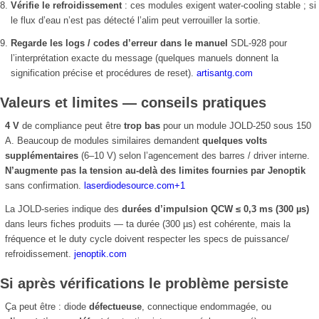
Vérifie le refroidissement
: ces modules exigent water-cooling stable ; si
le flux d’eau n’est pas détecté l’alim peut verrouiller la sortie.
Regarde les logs / codes d’erreur dans le manuel
SDL-928 pour
l’interprétation exacte du message (quelques manuels donnent la
signification précise et procédures de reset).
artisantg.com
Valeurs et limites — conseils pratiques
4 V
de compliance peut être
trop bas
pour un module JOLD-250 sous 150
A. Beaucoup de modules similaires demandent
quelques volts
supplémentaires
(6–10 V) selon l’agencement des barres / driver interne.
N’augmente pas la tension au-delà des limites fournies par Jenoptik
sans confirmation.
laserdiodesource.com
+1
La JOLD-series indique des
durées d’impulsion QCW ≤ 0,3 ms (300 µs)
dans leurs fiches produits — ta durée (300 µs) est cohérente, mais la
fréquence et le duty cycle doivent respecter les specs de puissance/
refroidissement.
jenoptik.com
Si après vérifications le problème persiste
Ça peut être : diode
défectueuse
, connectique endommagée, ou