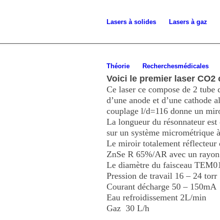
Lasers à
solides
Lasers à gaz
Théorie
Recherches
médicales
Voici le premier laser CO2 
Ce laser ce compose de 2 tube
d’une anode et d’une cathode 
couplage l/d=116 donne un mir
La longueur du résonnateur est
sur un système micrométrique à 
Le miroir totalement réflecteu
ZnSe R 65%/AR avec un rayon
Le diamètre du faisceau TEM01
Pression de travail 16 – 24 torr
Courant décharge 50 – 150mA
Eau refroidissement 2L/min
Gaz 30 L/h