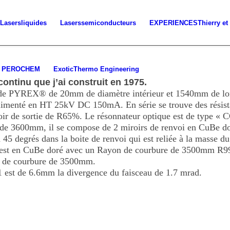
Lasers
liquides
Lasers
semiconducteurs
EXPERIENCES
Thierry et
PEROCHEM
Exotic
Thermo Engineering
continu que j’ai construit en 1975.
 de PYREX® de 20mm de diamètre intérieur et 1540mm de lo
alimenté en HT 25kV DC 150mA. En série se trouve des rési
oir de sortie de R65%. Le résonnateur optique est de typ
 de 3600mm, il se compose de 2 miroirs de renvoi en CuBe d
45 degrés dans la boite de renvoi qui est reliée à la masse du
r est en CuBe doré avec un Rayon de courbure de 3500mm R99.
 de courbure de 3500mm.
 est de 6.6mm la divergence du faisceau de 1.7 mrad.