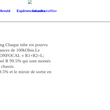
 Arnold
Expériences
Lasers
ng.Chaque tube est pourvu
stances de 100kOhm.Le
e « CONFOCAL » R1+R2=L;
oré R 99.5% qui sont montés
 chassis.
5% et le miroir de sortie en