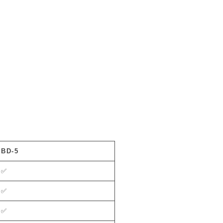
BD-5
✅
✅
✅