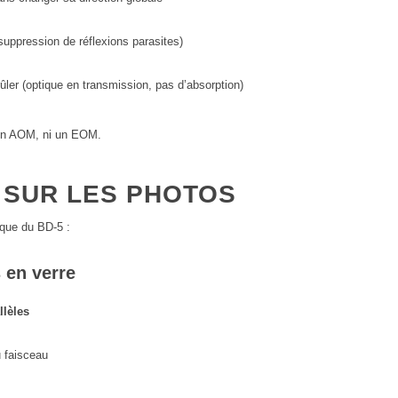
suppression de réflexions parasites)
ler (optique en transmission, pas d’absorption)
 un AOM, ni un EOM.
 SUR LES PHOTOS
ique du BD-5 :
 en verre
llèles
u faisceau