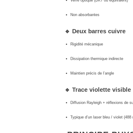
Verre optique (BK7 ou équivalent)
Non absorbantes
🔹 Deux barres cuivre
Rigidité mécanique
Dissipation thermique indirecte
Maintien précis de l’angle
🔹 Trace violette visible
Diffusion Rayleigh + réflexions de s
Typique d’un laser bleu / violet (48