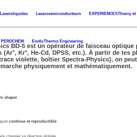
Lasers
liquides
Lasers
semiconducteurs
EXPERIENCES
Thierry et
PEROCHEM
Exotic
Thermo Engineering
ics BD-5
est un
opérateur de faisceau optique 
 (Ar⁺, Kr⁺, He-Cd, DPSS, etc.). À partir de tes
trace violette, boîtier Spectra-Physics), on peut
marche physiquement et mathématiquement
.
am shaper
:
façon
continue et reproductible
ns changer sa direction globale