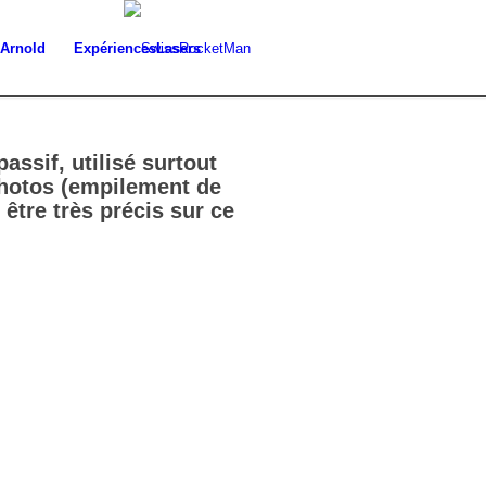
 Arnold
Expériences
Lasers
passif
, utilisé surtout
 photos (empilement de
 être très précis sur
ce