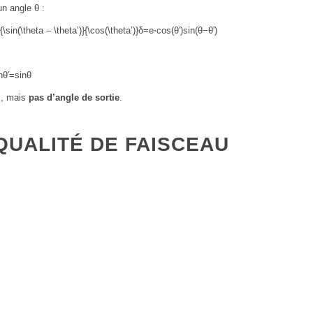
un angle θ :
{\sin(\theta – \theta’)}{\cos(\theta’)}
δ
=
e
⋅
cos
(
θ
′
)
sin
(
θ
−
θ
′
)
n
θ
′
=
sin
θ
l
, mais
pas d’angle de sortie
.
QUALITÉ DE FAISCEAU