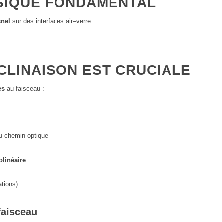
SIQUE FONDAMENTAL
snel
sur des interfaces air–verre.
CLINAISON EST CRUCIALE
es
au faisceau :
u chemin optique
olinéaire
ations)
faisceau