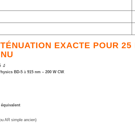
TÉNUATION EXACTE POUR 25 
INU
é
🔬
Physics BD-5
à
915 nm – 200 W CW
.
 équivalent
ou AR simple ancien)