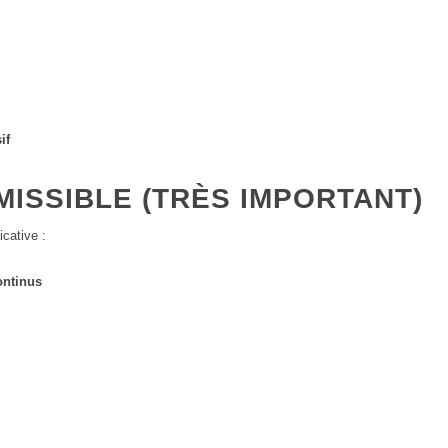
if
ISSIBLE (TRÈS IMPORTANT)
icative :
ontinus