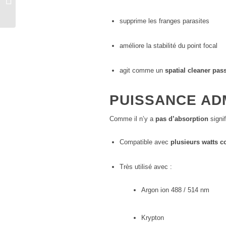
nm 20 milliwatts KYMA
supprime les franges parasites
améliore la stabilité du point focal
agit comme un
spatial cleaner pass
PUISSANCE ADM
Comme il n’y a
pas d’absorption
signif
Compatible avec
plusieurs watts c
Très utilisé avec :
Argon ion 488 / 514 nm
Krypton