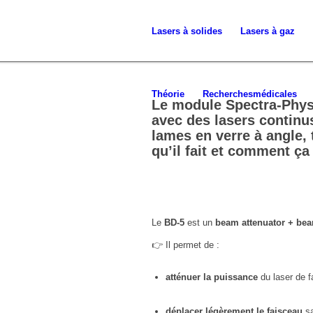
Lasers à
solides
Lasers à gaz
Théorie
Recherches
médicales
Le
module Spectra-Phys
avec des lasers continus
lames en verre à angle, 
qu’il fait
et
comment ça 
Le
BD-5
est un
beam attenuator + be
👉 Il permet de :
atténuer la puissance
du laser de 
déplacer légèrement le faisceau
sa