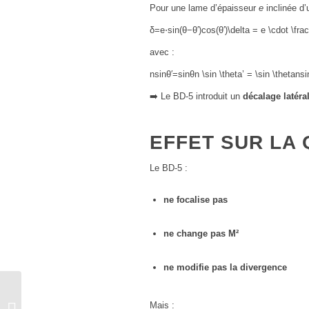
Pour une lame d’épaisseur
e
inclinée d’
δ=e⋅sin⁡(θ−θ′)cos⁡(θ′)\delta = e \cdot \frac
avec :
nsin⁡θ′=sin⁡θn \sin \theta’ = \sin \theta
n
si
➡️ Le BD-5 introduit un
décalage latéra
EFFET SUR LA 
Le BD-5 :
ne focalise pas
ne change pas M²
ne modifie pas la divergence
DPSS émettant à 488
Mais :