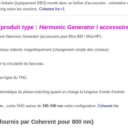
n linéaire (typiquement BBO) monté dans un boîtier d’accessoire : orientati
king selon les versions.
Coherent Inc
+1
(produit type :
Harmonic Generator
/ accessoir
ent Harmonic Generator (accessoire pour Mira 900 / Mira-HP) :
taux indexés magnétiquement (changement simple des cristaux).
la circularité du faisceau.
en ligne du THG.
utomatique du phase-matching quand on change la longueur d’onde d’entrée.
nm
; sortie SHG autour de
340–540 nm
selon configuration.
Coherent Inc
ournis par Coherent pour
800 nm
)