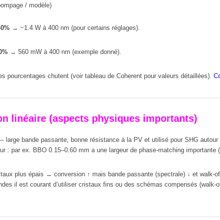
e pompage / modèle)
40%
→ ~1.4 W à 400 nm (pour certains réglages).
0%
→ 560 mW à 400 nm (exemple donné).
es pourcentages chutent (voir tableau de Coherent pour valeurs détaillées).
Co
on linéaire (aspects physiques importants)
 large bande passante, bonne résistance à la PV et utilisé pour SHG auto
r : par ex. BBO 0.15–0.60 mm a une largeur de phase-matching importante (u
staux plus épais → conversion ↑ mais bande passante (spectrale) ↓ et walk-of
ndes il est courant d’utiliser cristaux fins ou des schémas compensés (walk-o