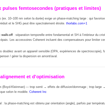
x pulses femtosecondes (pratiques et limites)
s (ex. 10–100 nm selon la durée) exige un phase-matching large : qui favorise 
éduit et le SHG peut être spectrale­ment étroite.
thorlabs.com
+1
t
walk-off
: séparation temporelle entre fondamental et SH à l’intérieur du crist
rop épais. Les accessoires Coherent incluent des compensateurs pour limiter ce
s doublez avant un appareil sensible (OPA, expériences de spectroscopie), fait
penser / gérer la dispersion en amont/aval.
’alignement et d’optimisation
um (Boyd-Kleinman) — trop serré → effets de diffusion/dommage ; trop large 
ique selon le modèle.
Coherent Inc
al : la phase-matching est obtenu par orientation (angle), parfois par températ