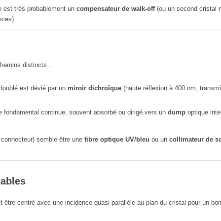
to est très probablement un
compensateur de walk-off
(ou un second cristal m
nces).
hemins distincts :
 doublé est dévié par un
miroir dichroïque
(haute réflexion à 400 nm, transm
e fondamental continue, souvent absorbé ou dirigé vers un
dump
optique inter
e connecteur) semble être une
fibre optique UV/bleu
ou un
collimateur de so
tables
t être centré avec une incidence quasi-parallèle au plan du cristal pour un b