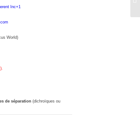
erent Inc
+1
s.com
cus World)
).
es de séparation
(dichroïques ou