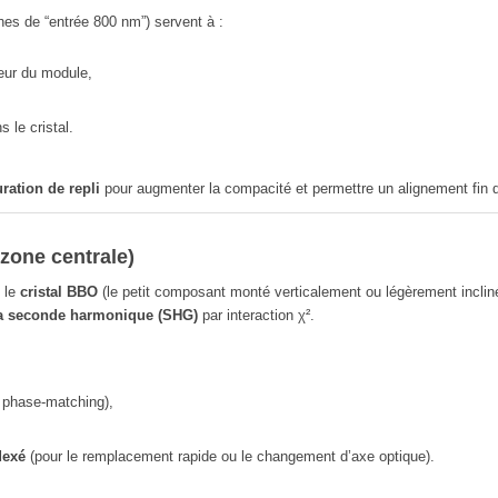
es de “entrée 800 nm”) servent à :
cœur du module,
s le cristal.
ration de repli
pour augmenter la compacité et permettre un alignement fin d
(zone centrale)
 le
cristal BBO
(le petit composant monté verticalement ou légèrement incliné
la seconde harmonique (SHG)
par interaction χ².
e phase-matching),
dexé
(pour le remplacement rapide ou le changement d’axe optique).