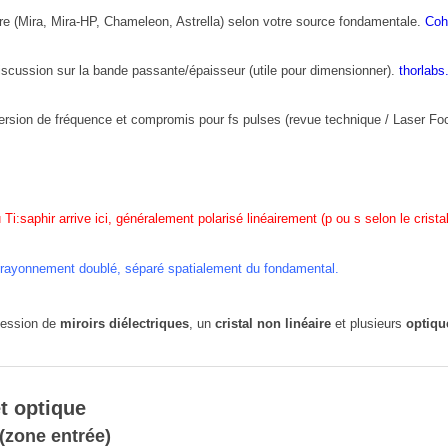
re (Mira, Mira-HP, Chameleon, Astrella) selon votre source fondamentale.
Coh
scussion sur la bande passante/épaisseur (utile pour dimensionner).
thorlab
nversion de fréquence et compromis pour fs pulses (revue technique / Laser Fo
 Ti:saphir arrive ici, généralement polarisé linéairement (p ou s selon le cristal
 rayonnement doublé, séparé spatialement du fondamental.
cession de
miroirs diélectriques
, un
cristal non linéaire
et plusieurs
optiqu
et optique
(zone entrée)