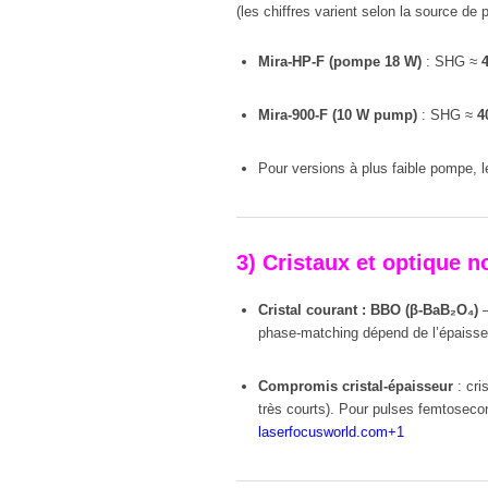
(les chiffres varient selon la source d
Mira-HP-F (pompe 18 W)
: SHG ≈
Mira-900-F (10 W pump)
: SHG ≈
4
Pour versions à plus faible pompe, l
3) Cristaux et optique n
Cristal courant : BBO (β-BaB₂O₄)
—
phase-matching dépend de l’épaisseu
Compromis cristal-épaisseur
: cri
très courts). Pour pulses femtoseco
laserfocusworld.com
+1