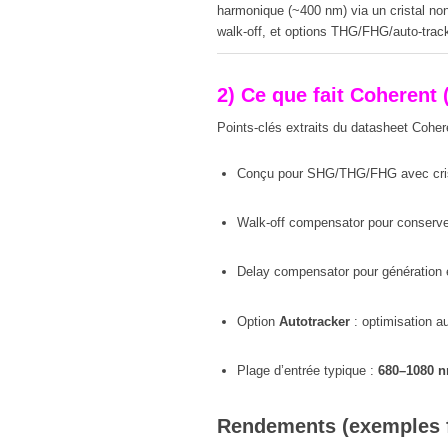
harmonique (~400 nm) via un cristal no
walk-off, et options THG/FHG/auto-trac
2) Ce que fait Coherent 
Points-clés extraits du datasheet Coher
Conçu pour SHG/THG/FHG avec cris
Walk-off compensator pour conserver 
Delay compensator pour génération 
Option
Autotracker
: optimisation a
Plage d’entrée typique :
680–1080 
Rendements (exemples f