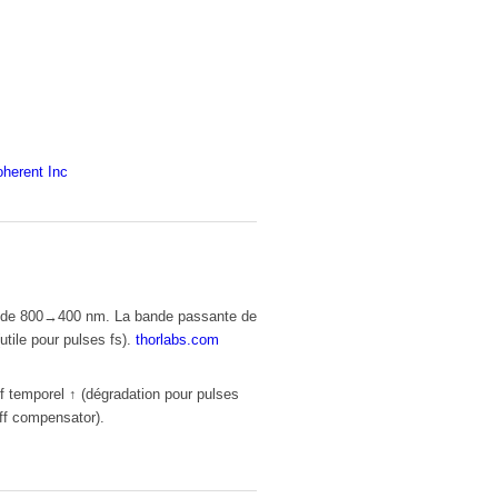
herent Inc
ur de 800→400 nm. La bande passante de
tile pour pulses fs).
thorlabs.com
f temporel ↑ (dégradation pour pulses
ff compensator).