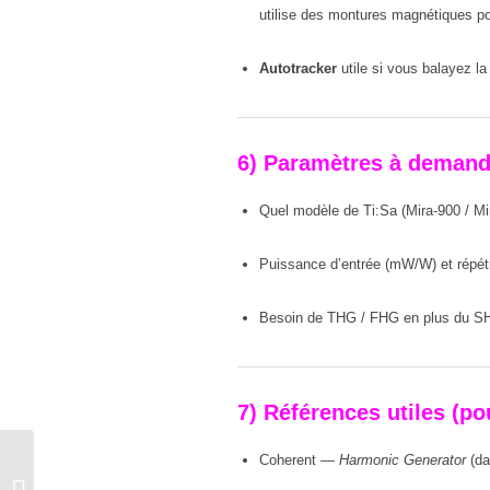
utilise des montures magnétiques po
Autotracker
utile si vous balayez l
6) Paramètres à demander
Quel modèle de Ti:Sa (Mira-900 / Mi
Puissance d’entrée (mW/W) et répét
Besoin de THG / FHG en plus du SH
7) Références utiles (po
Coherent —
Harmonic Generator
(da
Dye Laser à pompage