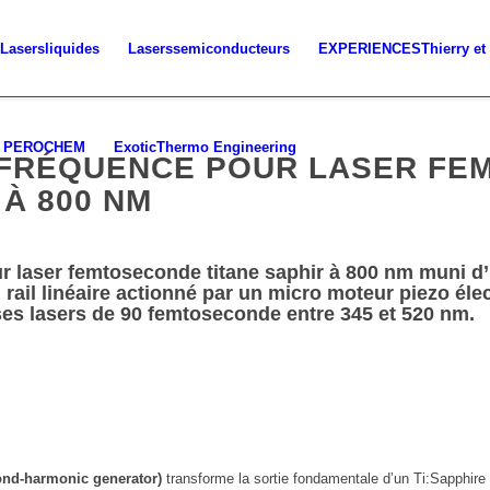
Lasers
liquides
Lasers
semiconducteurs
EXPERIENCES
Thierry et
PEROCHEM
Exotic
Thermo Engineering
 FRÉQUENCE POUR LASER FE
 À 800 NM
r laser femtoseconde titane saphir à 800 nm muni d’
ail linéaire actionné par un micro moteur piezo éle
ses lasers de 90 femtoseconde entre 345 et 520 nm.
ond-harmonic generator)
transforme la sortie fondamentale d’un Ti:Sapphir