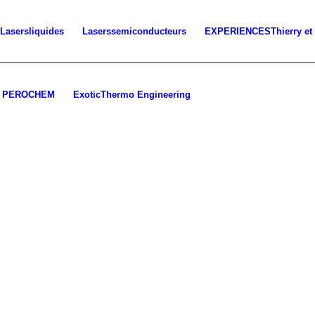
Lasers
liquides
Lasers
semiconducteurs
EXPERIENCES
Thierry et
PEROCHEM
Exotic
Thermo Engineering