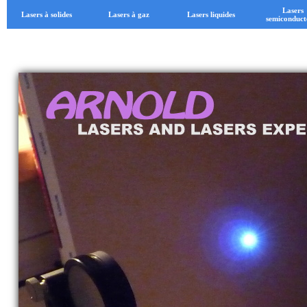
Lasers
Lasers à solides
Lasers à gaz
Lasers liquides
semiconduct