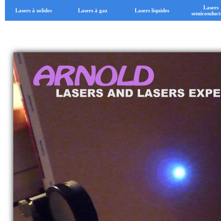
Lasers
Lasers à solides
Lasers à gaz
Lasers liquides
semiconduct