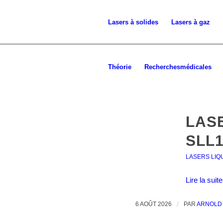
Lasers à
solides
Lasers à gaz
Théorie
Recherches
médicales
LAS
SLL
LASERS LIQ
Lire la suite
6 AOÛT 2026
/
PAR
ARNOLD