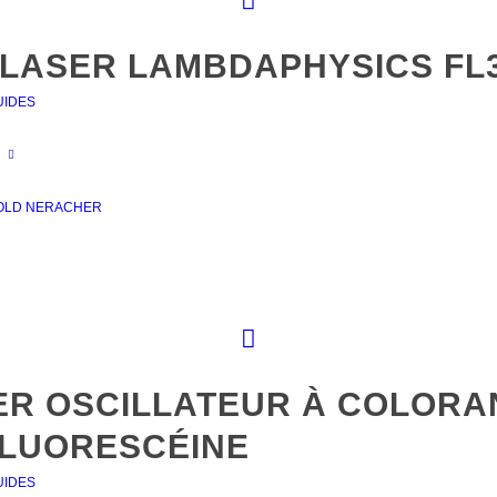
 LASER LAMBDAPHYSICS FL
UIDES
OLD NERACHER
ER OSCILLATEUR À COLORA
FLUORESCÉINE
UIDES