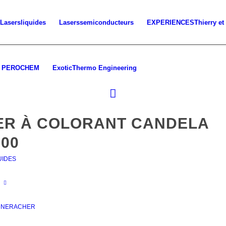
Lasers
liquides
Lasers
semiconducteurs
EXPERIENCES
Thierry et
PEROCHEM
Exotic
Thermo Engineering
ER À COLORANT CANDELA
100
UIDES
 NERACHER